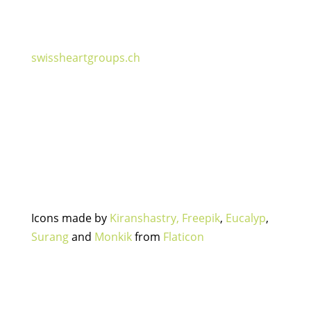
swissheartgroups.ch
Icons made by
Kiranshastry,
Freepik
,
Eucalyp
,
Surang
and
Monkik
from
Flaticon