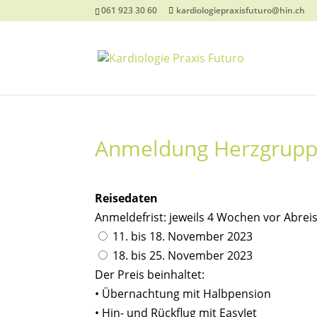
061 923 30 60
kardiologiepraxisfuturo@hin.ch
Anmeldung Herzgruppe
Lass
Reisedaten
dieses
Anmeldefrist: jeweils 4 Wochen vor Abrei
Feld
11. bis 18. November 2023
leer
18. bis 25. November 2023
Der Preis beinhaltet:
• Übernachtung mit Halbpension
• Hin- und Rückflug mit EasyJet